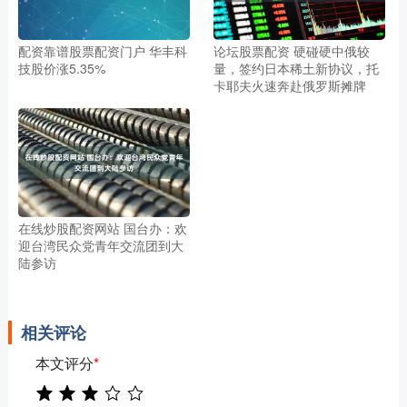
配资靠谱股票配资门户 华丰科
论坛股票配资 硬碰硬中俄较
技股价涨5.35%
量，签约日本稀土新协议，托
卡耶夫火速奔赴俄罗斯摊牌
在线炒股配资网站 国台办：欢
迎台湾民众党青年交流团到大
陆参访
相关评论
本文评分
*