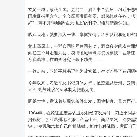
立足一域，放眼全国。党的二十届四中全会后，习近平总
国发展指明方向。全会擘画发展蓝图、部署战略任务，“
好”，离不开“脚要踩在大地上”的科学思维与清醒认知。
脚踩大地，就要深入一线、掌握实情，科学认识和运用客
黄土高原上，与群众同吃同住同劳动，洞察真实的农村面
到任三个月走遍九县，摸清地域特点与资源禀赋；在浙江
务实精神，在调查研究上狠下功夫……
一路走来，习近平总书记的为政实践，生动诠释了在调研
今年以来，习近平总书记身体力行，足迹遍及贵州、云南
五五”规划建议的科学制定把脉定向。
脚踩大地，意味着从现实条件出发，因地制宜、量力而行
1984年，在论证正定县农业农村经济发展时，习近平同
摇钱树；浙江温州地区抓住产品生产、商品层次、消费需
键：“发现和培植自己的摇钱树，抓住各种缝隙，发展自己