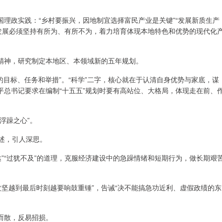
理政实践：“乡村要振兴，因地制宜选择富民产业是关键”“发展新质生产
业发展必须坚持有所为、有所不为，着力培育体现本地特色和优势的现代化
精神，研究制定本地区、本领域新的五年规划。
的目标、任务和举措”。“科学”二字，核心就在于认清自身优势与家底，谋
平总书记要求在编制“十五五”规划时要有高站位、大格局，体现走在前、
浮躁之心”。
述，引人深思。
达”“过犹不及”的道理，克服经济建设中的急躁情绪和短期行为，做长期艰
攻坚越到最后时刻越要响鼓重锤”，告诫“决不能搞急功近利、虚假政绩的东
而散，反易招损。