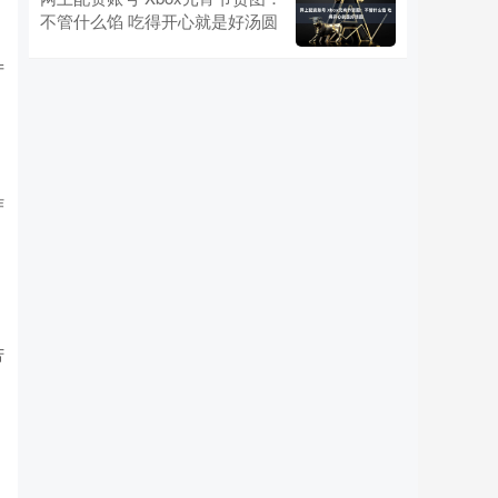
不管什么馅 吃得开心就是好汤圆
产
作
苦