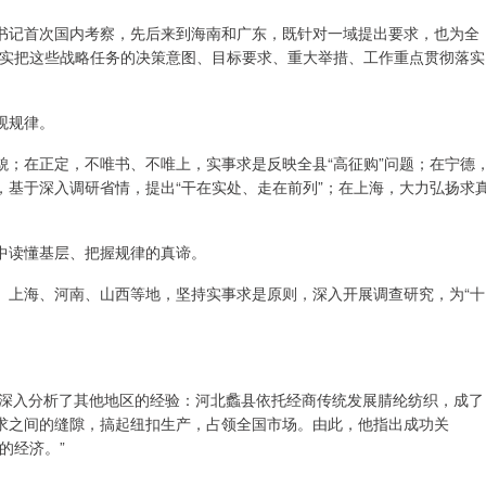
书记首次国内考察，先后来到海南和广东，既针对一域提出要求，也为全
切实把这些战略任务的决策意图、目标要求、重大举措、工作重点贯彻落实
观规律。
貌；在正定，不唯书、不唯上，实事求是反映全县“高征购”问题；在宁德
，基于深入调研省情，提出“干在实处、走在前列”；在上海，大力弘扬求
中读懂基层、把握规律的真谛。
、上海、河南、山西等地，坚持实事求是原则，深入开展调查研究，为“十
。
志深入分析了其他地区的经验：河北蠡县依托经商传统发展腈纶纺织，成了
求之间的缝隙，搞起纽扣生产，占领全国市场。由此，他指出成功关
的经济。”