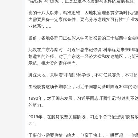
“摇钱树”与“缝隙”，正是立足本地资源与条件的发展智慧。
党的十八大以来，精准思维、因地制宜理念贯穿新时代治国
力需要具备一定禀赋条件，要充分考虑现实可行性”“产
业体系”……
当前，各地各部门正在深入学习贯彻党的二十届四中全会
此次在广东考察时，习近平总书记强调“科学谋划未来5年
划适宜的路径。对于广东这一经济大省和发达地区，习近
示范、挑大梁的责任担当。
脚踩大地，意味着“不能邯郸学步，不可任意妄为，不可起
围绕脱贫这项长期事业，习近平同志两番时隔近30年的论
1990年，对于闽东发展，习近平同志叮嘱牢记“欲速则不
的努力。
2019年，在脱贫攻坚关键阶段，习近平总书记强调“脱贫
西”。
干事创业需要热情与魄力，但蛮干快上，一哄而起、一哄