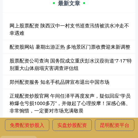
最新文章
网上股票配资 陕西汉中一村支书巡查汛情被洪水冲走不
幸遇难
配资股网站 暑期出游正热 多地景区门票收费迎来新调整
股票配资公司查询 国务院成立重庆彭水汉葭街道“7·17”特
别重大山体崩塌灾害调查评估组
郑州配资服务 知名手机品牌宣布退出中国市场
正规配资炒股官网 午间任泽平再度发声，疑似回应“学员
称爆仓亏损1000多万”，并做起了心理按摩！深感心痛、
非常惋惜，一定要对市场充满敬畏
免费配资炒股入
实盘炒股配资
昆明配资平台