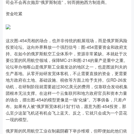
司会不会再次抛弃“俄罗斯制造”，转而拥抱西方制造商。
资金吃紧
这次图-454亮相的场合，也并非传统的航展现场，而是俄罗斯风险
投资论坛。这向外界释放一个强烈信号：图-454需要资金和政府支
持。在如今的俄罗斯航空工业体系中，资源非常紧缺。本就处于次
要位置的民用航空领域，保障MC-21和图-214的量产是重中之重。
论坛举办地喀山是俄罗斯工业最发达的地区之一，也是图波列夫的
生产基地。从零开始研发宽体客机，不止需要直接的资金，更需要
地方政府在土地、基础设施、税收等方面上给予支持。仅RD-26发
动机，在研制阶段就需要超过30亿美元的费用，仅靠联合发动机集
团根本无法支撑。在这样一个云集联邦和地方政府官员和资本力量
的场合，摆出图-454的模型更像是一场“化缘”。万事俱备，只差卢
布。如果有人被“俄罗斯宽体机计划”打动，愿意为图-454投资，那
么至少这架飞机还有机会飞上蓝天。反之，它就只会成为一个昙花
一现的模型。
俄罗斯的民用航空工业在制裁阴霾下举步维艰，但即便如此他们依