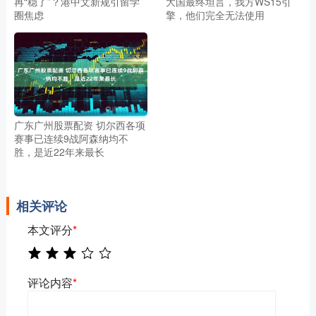
再“稳了”？港中文新规引留学
大国最终坦言，我方WS15引
圈焦虑
擎，他们完全无法使用
广东广州股票配资 切尔西各项
赛事已连续9战阿森纳均不
胜，是近22年来最长
相关评论
本文评分
*
评论内容
*