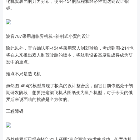
化机翼表面的升力分布，使图-454的航程和经济性能达到设计指
标。
波音787采用超临界机翼+斜削式小翼的设计
除此以外，官方确认图-454将采用双人制驾驶舱，考虑到图-214也
将在未来推出双人制驾驶舱的版本，将航电设备高度集成将成为研
发中的重点。
难点不只是造飞机
虽然图-454的模型展现了极高的设计整合度，但它目前依然处于初
期研发阶段，想要把这架飞机从图纸变为量产机型，对于今天的俄
罗斯来说面临的挑战是全方位的。
工程障碍
虽然俄罗斯已经在MC-21上证明“真空灌注”技术的成功，但宽体机