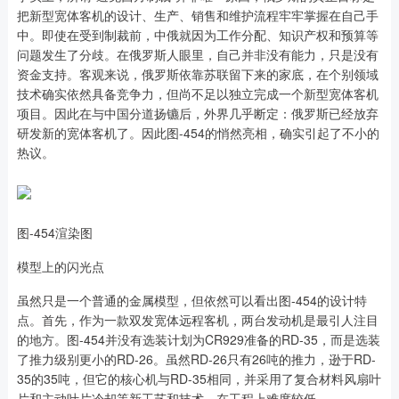
把新型宽体客机的设计、生产、销售和维护流程牢牢掌握在自己手
中。即使在受到制裁前，中俄就因为工作分配、知识产权和预算等
问题发生了分歧。在俄罗斯人眼里，自己并非没有能力，只是没有
资金支持。客观来说，俄罗斯依靠苏联留下来的家底，在个别领域
技术确实依然具备竞争力，但尚不足以独立完成一个新型宽体客机
项目。因此在与中国分道扬镳后，外界几乎断定：俄罗斯已经放弃
研发新的宽体客机了。因此图-454的悄然亮相，确实引起了不小的
热议。
图-454渲染图
模型上的闪光点
虽然只是一个普通的金属模型，但依然可以看出图-454的设计特
点。首先，作为一款双发宽体远程客机，两台发动机是最引人注目
的地方。图-454并没有选装计划为CR929准备的RD-35，而是选装
了推力级别更小的RD-26。虽然RD-26只有26吨的推力，逊于RD-
35的35吨，但它的核心机与RD-35相同，并采用了复合材料风扇叶
片和主动叶片冷却等新工艺和技术，在工程上难度较低。