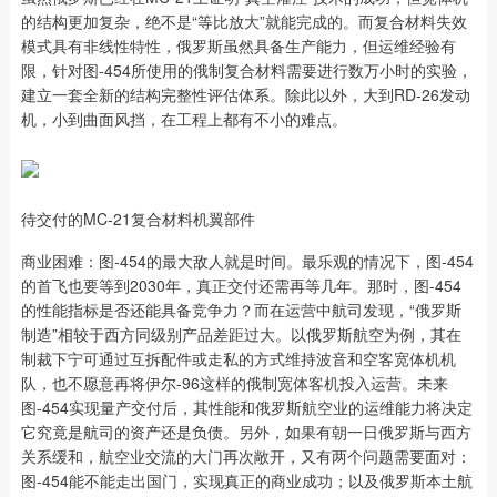
的结构更加复杂，绝不是“等比放大”就能完成的。而复合材料失效
模式具有非线性特性，俄罗斯虽然具备生产能力，但运维经验有
限，针对图-454所使用的俄制复合材料需要进行数万小时的实验，
建立一套全新的结构完整性评估体系。除此以外，大到RD-26发动
机，小到曲面风挡，在工程上都有不小的难点。
待交付的MC-21复合材料机翼部件
商业困难：图-454的最大敌人就是时间。最乐观的情况下，图-454
的首飞也要等到2030年，真正交付还需再等几年。那时，图-454
的性能指标是否还能具备竞争力？而在运营中航司发现，“俄罗斯
制造”相较于西方同级别产品差距过大。以俄罗斯航空为例，其在
制裁下宁可通过互拆配件或走私的方式维持波音和空客宽体机机
队，也不愿意再将伊尔-96这样的俄制宽体客机投入运营。未来
图-454实现量产交付后，其性能和俄罗斯航空业的运维能力将决定
它究竟是航司的资产还是负债。另外，如果有朝一日俄罗斯与西方
关系缓和，航空业交流的大门再次敞开，又有两个问题需要面对：
图-454能不能走出国门，实现真正的商业成功；以及俄罗斯本土航