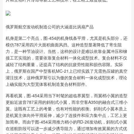
俄罗斯航空发动机制造公司的大涵道比涡扇产品
机身是第二个亮点，图-454的机身线条平滑，尤其是机头部分，还
模仿787采用四片大面积曲面风挡。这种造型显著降低了寄生阻
力，是一种节油设计。当然，这样的设计是难以依靠金属冲压和铆
接工艺实现的，需要依靠复合材料一体化成型技术。复合材料不仅
减轻了结构重量，还提高了结构的抗疲劳性能和损伤容限。实际
上，俄罗斯在国产中型客机MC-21上已经实践了无需热压罐的真空
灌注技术，这种俄罗斯引以为傲的复合材料一体化成型技术，理论
上确实能为大型宽体客机制造复合材料部件。
再看机翼，图-454采用当下时髦的超临界翼型，而翼梢小翼的造型
更贴近波音787采用的斜削式小翼，而非空客A350的融合式三维小
翼。这既有工艺上的考量，也有对性能的权衡。斜削式小翼本质上
是机翼主体向外平滑延伸，减少了连接件和应力集中点，工艺上更
加简单。而由于图-454采用推力稍小的RD-26发动机，斜削式小翼
在巡航阶段可以进一步减少诱导阻力，通过增加有效翼展的方式优