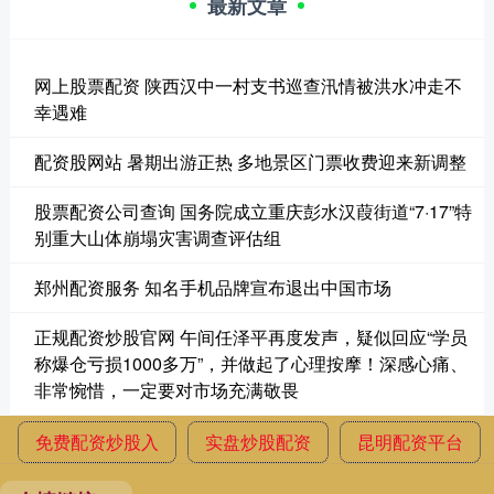
最新文章
网上股票配资 陕西汉中一村支书巡查汛情被洪水冲走不
幸遇难
配资股网站 暑期出游正热 多地景区门票收费迎来新调整
股票配资公司查询 国务院成立重庆彭水汉葭街道“7·17”特
别重大山体崩塌灾害调查评估组
郑州配资服务 知名手机品牌宣布退出中国市场
正规配资炒股官网 午间任泽平再度发声，疑似回应“学员
称爆仓亏损1000多万”，并做起了心理按摩！深感心痛、
非常惋惜，一定要对市场充满敬畏
免费配资炒股入
实盘炒股配资
昆明配资平台