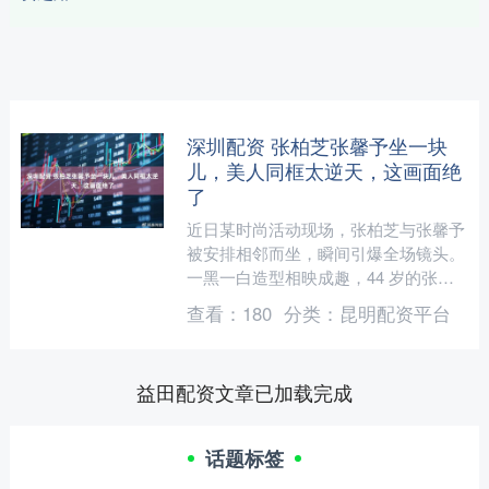
深圳配资 张柏芝张馨予坐一块
儿，美人同框太逆天，这画面绝
了
近日某时尚活动现场，张柏芝与张馨予
被安排相邻而坐，瞬间引爆全场镜头。
一黑一白造型相映成趣，44 岁的张柏
芝身着白色挂脖羽毛裙，丸子头露出优
查看：
180
分类：
昆明配资平台
越肩颈，生图里皮肤紧致....
益田配资文章已加载完成
话题标签