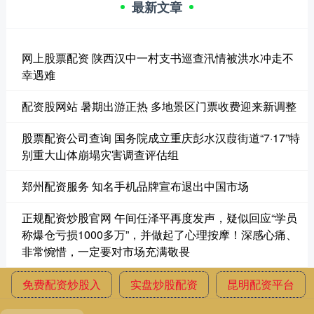
最新文章
网上股票配资 陕西汉中一村支书巡查汛情被洪水冲走不
幸遇难
配资股网站 暑期出游正热 多地景区门票收费迎来新调整
股票配资公司查询 国务院成立重庆彭水汉葭街道“7·17”特
别重大山体崩塌灾害调查评估组
郑州配资服务 知名手机品牌宣布退出中国市场
正规配资炒股官网 午间任泽平再度发声，疑似回应“学员
称爆仓亏损1000多万”，并做起了心理按摩！深感心痛、
非常惋惜，一定要对市场充满敬畏
免费配资炒股入
实盘炒股配资
昆明配资平台